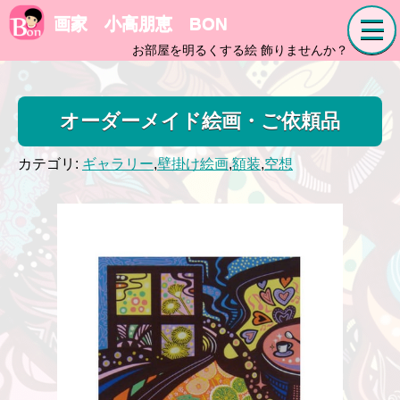
画家 小高朋恵 BON
お部屋を明るくする絵 飾りませんか？
オーダーメイド絵画・ご依頼品
カテゴリ:
ギャラリー
,
壁掛け絵画
,
額装
,
空想