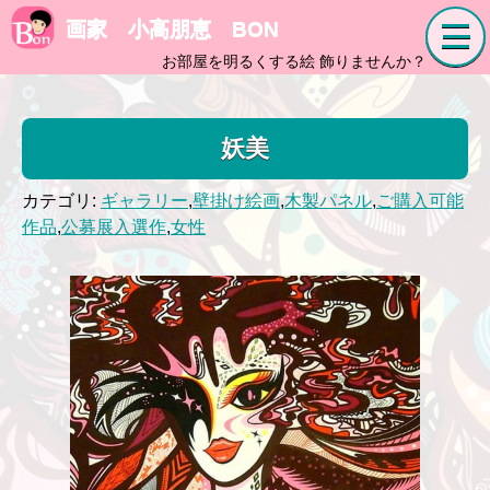
画家 小高朋恵 BON
お部屋を明るくする絵 飾りませんか？
妖美
カテゴリ:
ギャラリー
,
壁掛け絵画
,
木製パネル
,
ご購入可能
作品
,
公募展入選作
,
女性