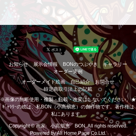
お知らせ
展示会情報
BONのつぶやき
ギャラリー
オーダー実例
オーダーメイド絵画
自己紹介
お問合せ
特定商取引法上の記載
※画像の無断使用・複製・転載・改変はしないでください。★
ｷﾞｬﾗﾘｰの絵は、私BON（小高朋恵）の創作物です。著作権は
私にあります。
Copyright © 画家 小高朋恵 BON, All rights reserved.
Powered by
All Home Page Co.Ltd.