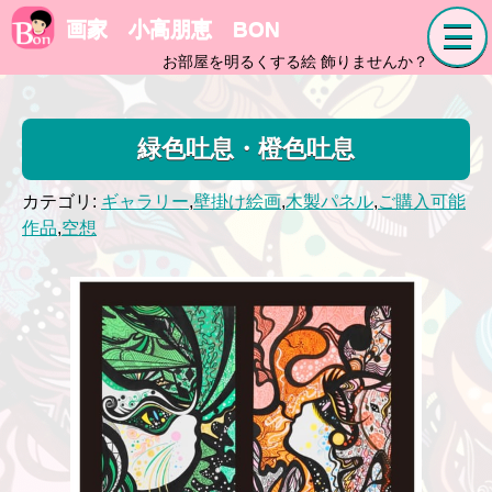
画家 小高朋恵 BON
お部屋を明るくする絵 飾りませんか？
緑色吐息・橙色吐息
カテゴリ:
ギャラリー
,
壁掛け絵画
,
木製パネル
,
ご購入可能
作品
,
空想