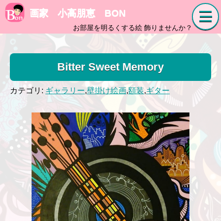
画家 小高朋恵 BON
お部屋を明るくする絵 飾りませんか？
Bitter Sweet Memory
カテゴリ:
ギャラリー
,
壁掛け絵画
,
額装
,
ギター