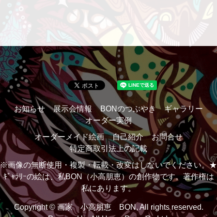
お知らせ
展示会情報
BONのつぶやき
ギャラリー
オーダー実例
オーダーメイド絵画
自己紹介
お問合せ
特定商取引法上の記載
※画像の無断使用・複製・転載・改変はしないでください。★
ｷﾞｬﾗﾘｰの絵は、私BON（小高朋恵）の創作物です。著作権は
私にあります。
Copyright © 画家 小高朋恵 BON, All rights reserved.