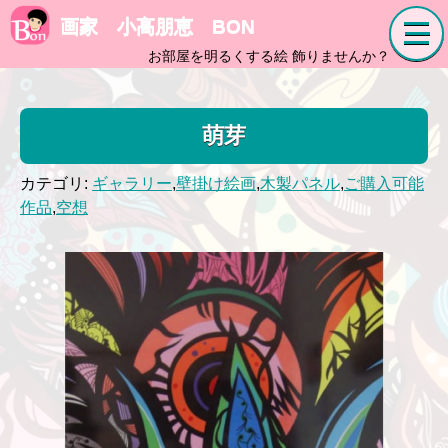
画家 小高朋恵 BON
お部屋を明るくする絵 飾りませんか？
萌芽
カテゴリ:
ギャラリー
,
壁掛け絵画
,
木製パネル
,
ご購入可能
作品
,
空想