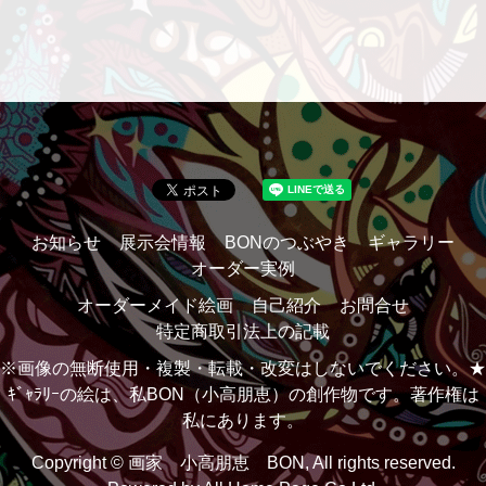
お知らせ
展示会情報
BONのつぶやき
ギャラリー
オーダー実例
オーダーメイド絵画
自己紹介
お問合せ
特定商取引法上の記載
※画像の無断使用・複製・転載・改変はしないでください。★
ｷﾞｬﾗﾘｰの絵は、私BON（小高朋恵）の創作物です。著作権は
私にあります。
Copyright © 画家 小高朋恵 BON, All rights reserved.