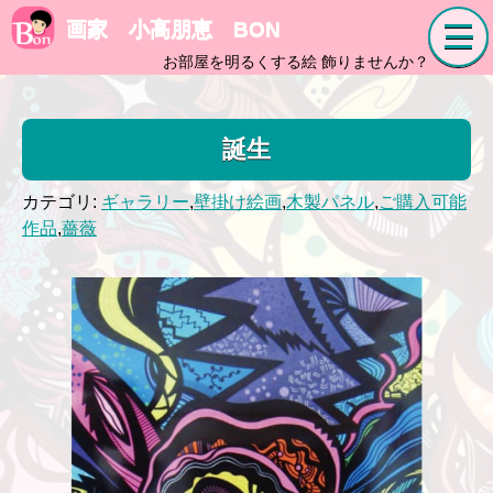
画家 小高朋恵 BON
お部屋を明るくする絵 飾りませんか？
誕生
カテゴリ:
ギャラリー
,
壁掛け絵画
,
木製パネル
,
ご購入可能
作品
,
薔薇