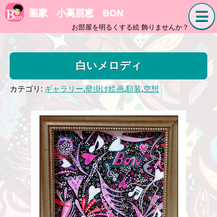
画家 小高朋恵 BON
お部屋を明るくする絵 飾りませんか？
白いメロディ
カテゴリ:
ギャラリー
,
壁掛け絵画
,
額装
,
空想