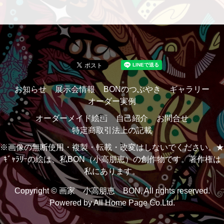
お知らせ
展示会情報
BONのつぶやき
ギャラリー
オーダー実例
オーダーメイド絵画
自己紹介
お問合せ
特定商取引法上の記載
※画像の無断使用・複製・転載・改変はしないでください。★
ｷﾞｬﾗﾘｰの絵は、私BON（小高朋恵）の創作物です。著作権は
私にあります。
Copyright © 画家 小高朋恵 BON, All rights reserved.
Powered by
All Home Page Co.Ltd.