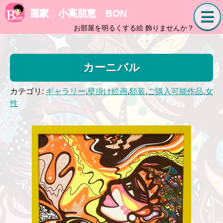
画家 小高朋恵 BON
お部屋を明るくする絵 飾りませんか？
カーニバル
カテゴリ:
ギャラリー
,
壁掛け絵画
,
額装
,
ご購入可能作品
,
女
性