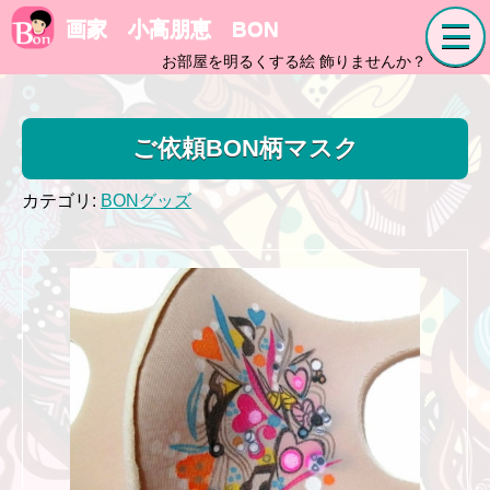
画家 小高朋恵 BON
お部屋を明るくする絵 飾りませんか？
ご依頼BON柄マスク
カテゴリ:
BONグッズ