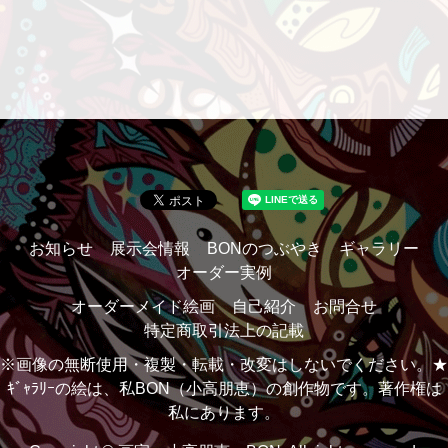
お知らせ
展示会情報
BONのつぶやき
ギャラリー
オーダー実例
オーダーメイド絵画
自己紹介
お問合せ
特定商取引法上の記載
※画像の無断使用・複製・転載・改変はしないでください。★
ｷﾞｬﾗﾘｰの絵は、私BON（小高朋恵）の創作物です。著作権は
私にあります。