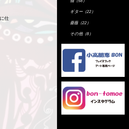
猫（58）
ギター（22）
気に仕
薔薇（22）
その他（8）