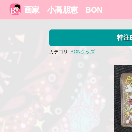
画家 小高朋恵 BON
特注
カテゴリ:
BONグッズ