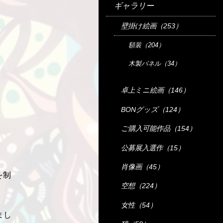
ギャラリー
壁掛け絵画（253）
額装（204）
木製パネル（34）
卓上ミニ絵画（146）
BONグッズ（124）
ご購入可能作品（154）
公募展入選作（15）
肖像画（45）
を制
空想（224）
女性（54）
まし