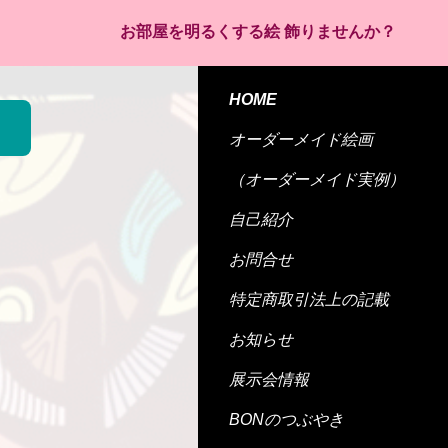
お部屋を明るくする絵 飾りませんか？
HOME
オーダーメイド絵画
（オーダーメイド実例）
自己紹介
お問合せ
特定商取引法上の記載
お知らせ
展示会情報
BONのつぶやき