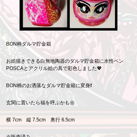
BON柄ダルマ貯金箱
お絵描きできる白無地陶器のダルマ貯金箱に水性ペン
POSCAとアクリル絵の具で彩色しました💖
BON柄のお洒落なダルマ貯金箱に変身❗
玄関に置いたら福を呼ぶかも㊗
横 7cm 縦 7.5cm 奥行 6.5cm
※販売済み