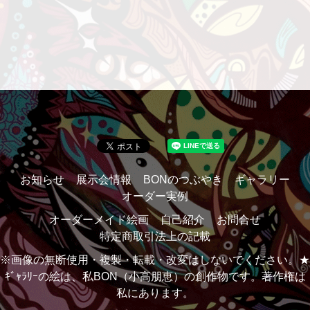
お知らせ
展示会情報
BONのつぶやき
ギャラリー
オーダー実例
オーダーメイド絵画
自己紹介
お問合せ
特定商取引法上の記載
※画像の無断使用・複製・転載・改変はしないでください。★
ｷﾞｬﾗﾘｰの絵は、私BON（小高朋恵）の創作物です。著作権は
私にあります。