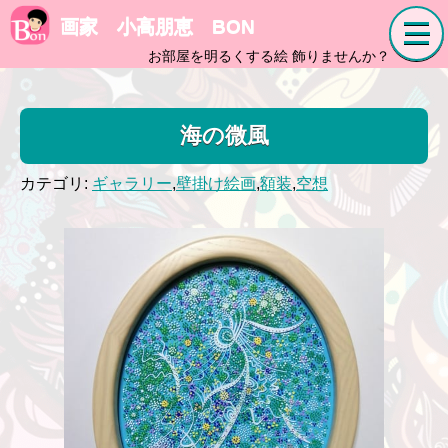
画家 小高朋恵 BON
お部屋を明るくする絵 飾りませんか？
海の微風
カテゴリ:
ギャラリー
,
壁掛け絵画
,
額装
,
空想