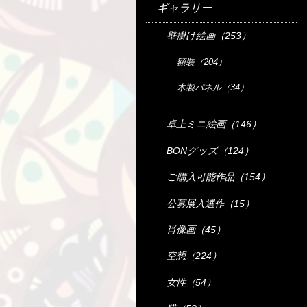
ギャラリー
壁掛け絵画（253）
額装（204）
木製パネル（34）
卓上ミニ絵画（146）
BONグッズ（124）
ご購入可能作品（154）
公募展入選作（15）
肖像画（45）
空想（224）
女性（54）