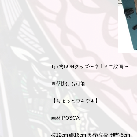
1点物BONグッズ〜卓上ミニ絵画〜
※壁掛けも可能
【ちょっとウキウキ】
画材 POSCA
横12cm 縦16cm 奥行(立掛け時) 5cm