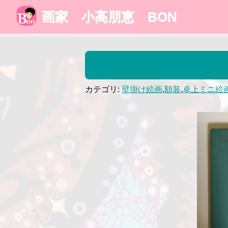
画家 小高朋恵 BON
カテゴリ:
壁掛け絵画
,
額装
,
卓上ミニ絵