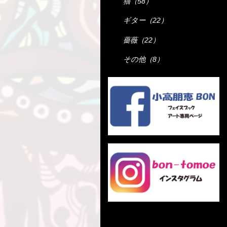
猫（58）
ギター（22）
薔薇（22）
その他（8）