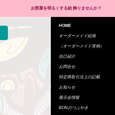
お部屋を明るくする絵 飾りませんか？
HOME
オーダーメイド絵画
（オーダーメイド実例）
自己紹介
お問合せ
特定商取引法上の記載
お知らせ
展示会情報
BONのつぶやき