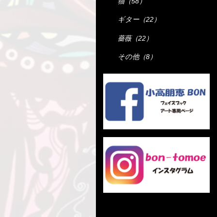
猫（58）
ギター（22）
薔薇（22）
その他（8）