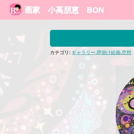
画家 小高朋恵 BON
カテゴリ:
ギャラリー
,
壁掛け絵画
,
空想