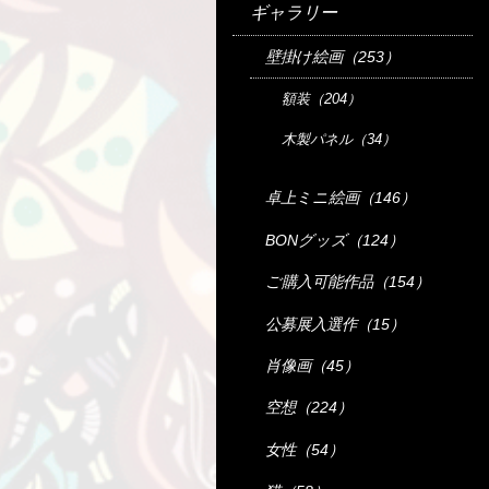
ギャラリー
壁掛け絵画（253）
額装（204）
木製パネル（34）
卓上ミニ絵画（146）
BONグッズ（124）
ご購入可能作品（154）
公募展入選作（15）
肖像画（45）
空想（224）
女性（54）