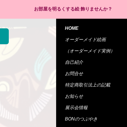
お部屋を明るくする絵 飾りませんか？
HOME
オーダーメイド絵画
（オーダーメイド実例）
自己紹介
お問合せ
特定商取引法上の記載
お知らせ
展示会情報
BONのつぶやき