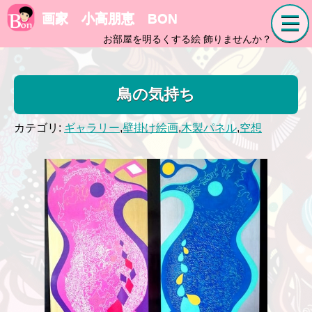
画家 小高朋恵 BON
お部屋を明るくする絵 飾りませんか？
鳥の気持ち
カテゴリ:
ギャラリー
,
壁掛け絵画
,
木製パネル
,
空想