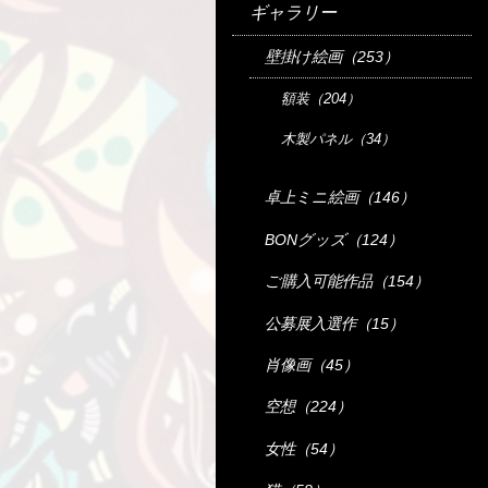
ギャラリー
壁掛け絵画（253）
額装（204）
木製パネル（34）
卓上ミニ絵画（146）
BONグッズ（124）
ご購入可能作品（154）
公募展入選作（15）
肖像画（45）
空想（224）
女性（54）