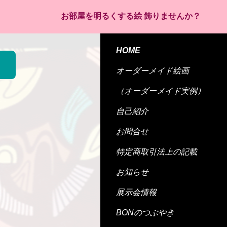
お部屋を明るくする絵 飾りませんか？
HOME
オーダーメイド絵画
（オーダーメイド実例）
自己紹介
お問合せ
特定商取引法上の記載
お知らせ
展示会情報
BONのつぶやき