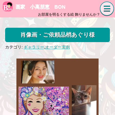
画家 小高朋恵 BON
お部屋を明るくする絵 飾りませんか？
肖像画・ご依頼品梢あぐり様
カテゴリ:
ギャラリー
,
オーダー実例