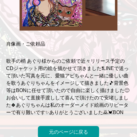
肖像画・ご依頼品
歌手の梢 あぐり様からのご依頼で近々リリース予定の
CDジャケット用の絵を描かせて頂きました❗LINEで送っ
て頂いた写真を元に、愛猫アビちゃんと一緒に優しい曲
を歌うあぐりちゃんをイメージして描きました🎵背景色
等はBONに任せて頂いたので自由に楽しく描けました🙂
お会いして直接手渡しして喜んで頂けたので安堵しまし
た🍀あぐりちゃんは私のオーダーメイド絵画のリピータ
ーで有り難いです✨ありがとうございました🙇💓BON
元のページに戻る