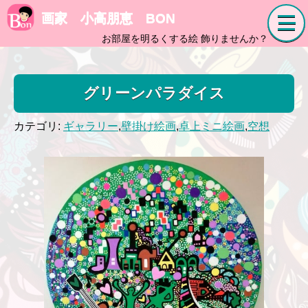
画家 小高朋恵 BON
お部屋を明るくする絵 飾りませんか？
グリーンパラダイス
カテゴリ:
ギャラリー
,
壁掛け絵画
,
卓上ミニ絵画
,
空想