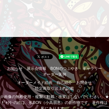
お知らせ
展示会情報
BONのつぶやき
ギャラリー
オーダー実例
オーダーメイド絵画
自己紹介
お問合せ
特定商取引法上の記載
※画像の無断使用・複製・転載・改変はしないでください。★
ｷﾞｬﾗﾘｰの絵は、私BON（小高朋恵）の創作物です。著作権は
私にあります。