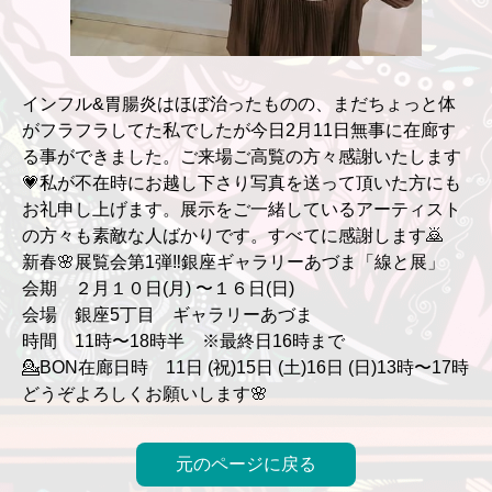
インフル&胃腸炎はほぼ治ったものの、まだちょっと体
がフラフラしてた私でしたが今日2月11日無事に在廊す
る事ができました。ご来場ご高覧の方々感謝いたします
💗私が不在時にお越し下さり写真を送って頂いた方にも
お礼申し上げます。展示をご一緒しているアーティスト
の方々も素敵な人ばかりです。すべてに感謝します🙇
新春🌸展覧会第1弾‼️銀座ギャラリーあづま「線と展」
会期 ２月１０日(月) 〜１６日(日)
会場 銀座5丁目 ギャラリーあづま
時間 11時〜18時半 ※最終日16時まで
💁BON在廊日時 11日 (祝)15日 (土)16日 (日)13時〜17時
どうぞよろしくお願いします🌸
元のページに戻る