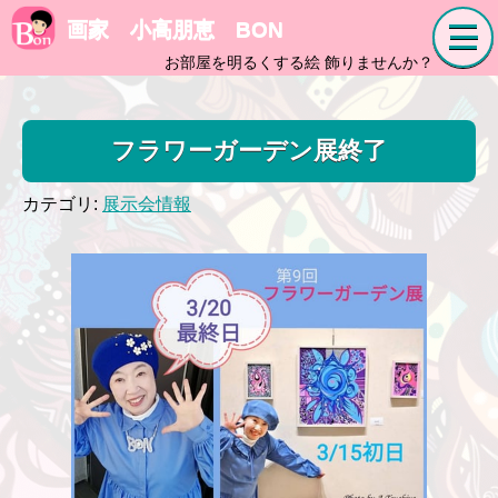
画家 小高朋恵 BON
お部屋を明るくする絵 飾りませんか？
フラワーガーデン展終了
カテゴリ:
展示会情報