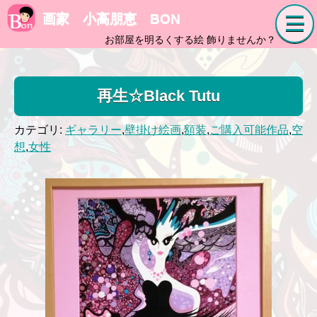
画家 小高朋恵 BON
お部屋を明るくする絵 飾りませんか？
再生☆Black Tutu
カテゴリ:
ギャラリー
,
壁掛け絵画
,
額装
,
ご購入可能作品
,
空
想
,
女性