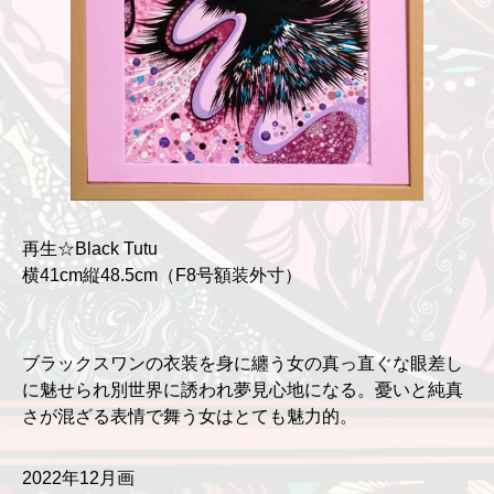
再生☆Black Tutu
横41cm縦48.5cm（F8号額装外寸）
ブラックスワンの衣装を身に纏う女の真っ直ぐな眼差し
に魅せられ別世界に誘われ夢見心地になる。憂いと純真
さが混ざる表情で舞う女はとても魅力的。
2022年12月画