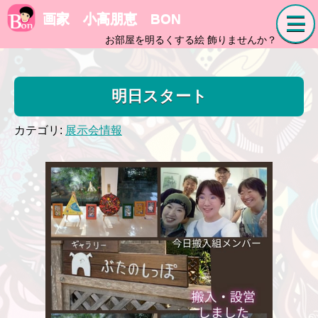
画家 小高朋恵 BON
お部屋を明るくする絵 飾りませんか？
明日スタート
カテゴリ:
展示会情報