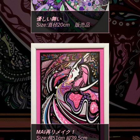
優しい舞い
Size:直径20cm 販売品
MAI再リメイク！
Size:横51cm 縦39.5cm