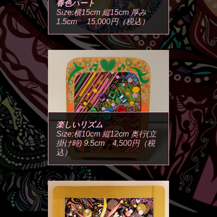
春色ハート
Size:横15cm 縦15cm 厚み
1.5cm 15,000円（税込）
楽しいリズム
Size:横10cm 縦12cm 奥行(立
掛け時) 9.5cm 4,500円（税
込）