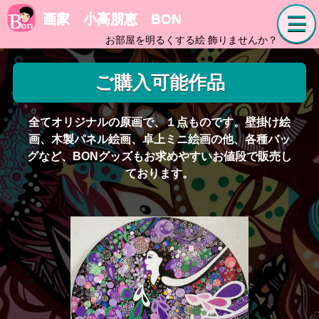
画家 小高朋恵 BON
お部屋を明るくする絵 飾りませんか？
ご購入可能作品
全てオリジナルの原画で、１点ものです。壁掛け絵
画、木製パネル絵画、卓上ミニ絵画の他、各種バッ
グなど、BONグッズもお求めやすいお値段で販売し
ております。