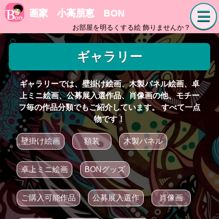
画家 小高朋恵 BON
お部屋を明るくする絵 飾りませんか？
ギャラリー
ギャラリーでは、壁掛け絵画、木製パネル絵画、卓
上ミニ絵画、公募展入選作品、肖像画の他、モチー
フ毎の作品分類でもご紹介しています。 すべて一点
物です！
壁掛け絵画
額装
木製パネル
卓上ミニ絵画
BONグッズ
ご購入可能作品
公募展入選作
肖像画