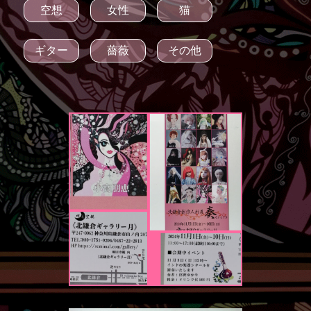
空想
女性
猫
ギター
薔薇
その他